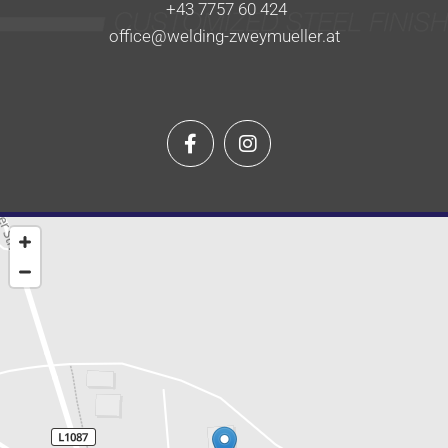
+43 7757 60 424
office@welding-zweymueller.at